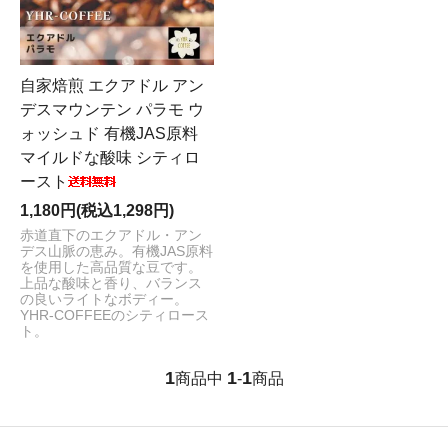
自家焙煎 エクアドル アン
デスマウンテン パラモ ウ
ォッシュド 有機JAS原料
マイルドな酸味 シティロ
ースト
1,180円(税込1,298円)
赤道直下のエクアドル・アン
デス山脈の恵み。有機JAS原料
を使用した高品質な豆です。
上品な酸味と香り、バランス
の良いライトなボディー。
YHR-COFFEEのシティロース
ト。
1
1
1
商品中
-
商品