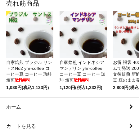
売れ筋商品
自家焙煎 ブラジル サン
自家焙煎 インドネシア
お得 福袋 40
トスNo2 yhr-coffee コ
マンデリン yhr-coffee
ムで発送 200
ーヒー豆 コーヒー 珈琲
コーヒー豆 コーヒー 珈
文後焙煎 新
焙煎
琲 焙煎
豆 豆のまま
1,030円(税込1,133円)
1,120円(税込1,232円)
2,800円(税込
ホーム
カートを見る