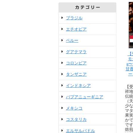
ブラジル
エチオピア
ペルー
グアテマラ
【
モ
コロンビア
g
甘
ー
タンザニア
インドネシア
【
祥
伝
パプアニューギニア
（
少な
メキシコ
マタ
果
コスタリカ
か
で
焙
エルサルバドル