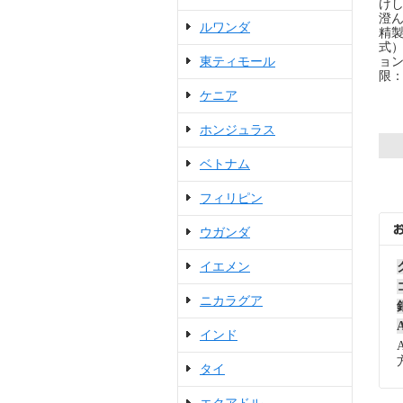
けし
澄ん
ルワンダ
精
式）
東ティモール
ョン
限：
ケニア
ホンジュラス
ベトナム
フィリピン
ウガンダ
イエメン
ニカラグア
インド
タイ