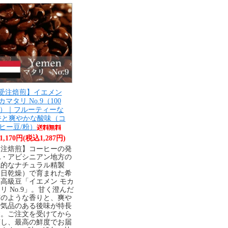
受注焙煎】イエメン
カマタリ No.9（100
〜）｜フルーティーな
香と爽やかな酸味（コ
ヒー豆/粉）
1,170円(税込1,287円)
受注焙煎】コーヒーの発
地・アビシニアン地方の
統的なナチュラル精製
天日乾燥）で育まれた希
高級豆「イエメン モカ
リ No.9」。甘く澄んだ
実のような香りと、爽や
で気品のある後味が特長
す。ご注文を受けてから
煎し、最高の鮮度でお届