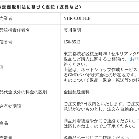
売業者
YHR-COFFEE
営統括責任者名
藤川俊明
便番号
150-8512
東京都渋谷区桜丘町26-1セルリアンタ
返品など購入に関するご相談は、
お問
絡ください。
所
上記は、ネットショップ作成サービス
るGMOペパボ株式会社の所在地です
ものについて返品・返金・転送等の対
品代金以外の料金の説明
全国配送無料
ご注文後7日以内といたします。ご注
込有効期限
意思がないものとし、注文を自動的に
商品到着後速やかにご連絡ください。
良品
は応じかねますのでご了承ください。
売数量
各商品ページにてご確認ください。