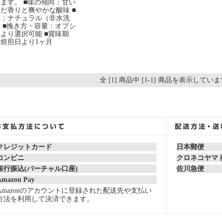
ます。 ■味の傾向：甘い
だ香りと爽やかな酸味 ■
製：ナチュラル（非水洗
 ■挽き方・容量：オプシ
より選択可能 ■賞味期
焙煎日より1ヶ月
全 [1] 商品中 [1-1] 商品を表示してい
クレジットカード
日本郵便
コンビニ
クロネコヤマ
銀行振込(バーチャル口座)
佐川急便
Amazon Pay
Amazonのアカウントに登録された配送先や支払い
方法を利用して決済できます。