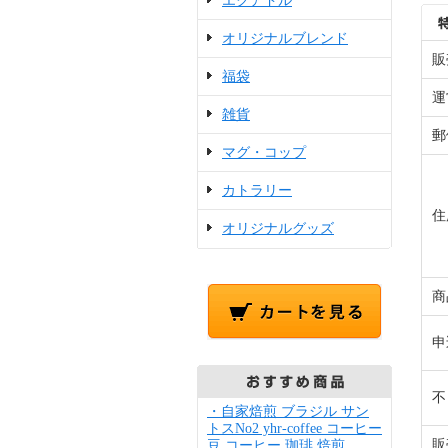
エクアドル
オリジナルブレンド
販
福袋
運
雑貨
郵
マグ・コップ
カトラリー
住
オリジナルグッズ
商
申
不
・自家焙煎 ブラジル サン
トスNo2 yhr-coffee コーヒー
販
豆 コーヒー 珈琲 焙煎