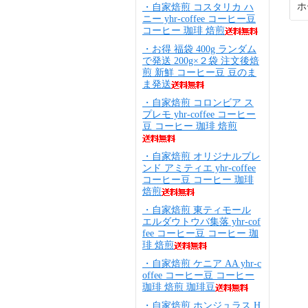
ホ
・自家焙煎 コスタリカ ハ
ニー yhr-coffee コーヒー豆
コーヒー 珈琲 焙煎
・お得 福袋 400g ランダム
で発送 200g×２袋 注文後焙
煎 新鮮 コーヒー豆 豆のま
ま発送
・自家焙煎 コロンビア ス
プレモ yhr-coffee コーヒー
豆 コーヒー 珈琲 焙煎
・自家焙煎 オリジナルブレ
ンド アミティエ yhr-coffee
コーヒー豆 コーヒー 珈琲
焙煎
・自家焙煎 東ティモール
エルダウトウバ集落 yhr-cof
fee コーヒー豆 コーヒー 珈
琲 焙煎
・自家焙煎 ケニア AA yhr-c
offee コーヒー豆 コーヒー
珈琲 焙煎 珈琲豆
・自家焙煎 ホンジュラス H