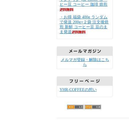
ヒー豆 コーヒー 珈琲 焙煎
・お得 福袋 400g ランダム
で発送 200g×２袋 注文後焙
煎 新鮮 コーヒー豆 豆のま
ま発送
メルマガ登録・解除はこち
ら
YHR-COFFEEの想い