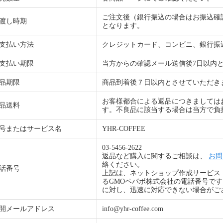
ご注文後（銀行振込の場合はお振込確
渡し時期
となります。
支払い方法
クレジットカード、コンビニ、銀行振
支払い期限
当方からの確認メール送信後7日以内
品期限
商品到着後７日以内とさせていただき
お客様都合による返品につきましては
品送料
す。不良品に該当する場合は当方で負
号またはサービス名
YHR-COFFEE
03-5456-2622
返品など購入に関するご相談は、
お問
絡ください。
話番号
上記は、ネットショップ作成サービス
るGMOペパボ株式会社の電話番号で
に対し、迅速に対応できない場合がご
開メールアドレス
info@yhr-coffee.com