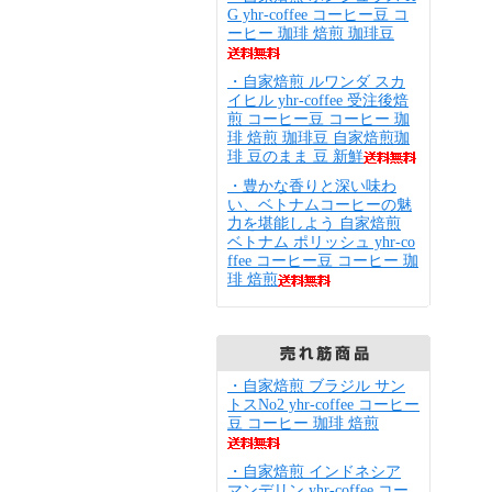
G yhr-coffee コーヒー豆 コ
ーヒー 珈琲 焙煎 珈琲豆
・自家焙煎 ルワンダ スカ
イヒル yhr-coffee 受注後焙
煎 コーヒー豆 コーヒー 珈
琲 焙煎 珈琲豆 自家焙煎珈
琲 豆のまま 豆 新鮮
・豊かな香りと深い味わ
い、ベトナムコーヒーの魅
力を堪能しよう 自家焙煎
ベトナム ポリッシュ yhr-co
ffee コーヒー豆 コーヒー 珈
琲 焙煎
・自家焙煎 ブラジル サン
トスNo2 yhr-coffee コーヒー
豆 コーヒー 珈琲 焙煎
・自家焙煎 インドネシア
マンデリン yhr-coffee コー