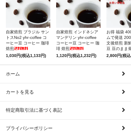
自家焙煎 ブラジル サン
自家焙煎 インドネシア
お得 福袋 40
トスNo2 yhr-coffee コ
マンデリン yhr-coffee
ムで発送 200
ーヒー豆 コーヒー 珈琲
コーヒー豆 コーヒー 珈
文後焙煎 新
焙煎
琲 焙煎
豆 豆のまま
1,030円(税込1,133円)
1,120円(税込1,232円)
2,800円(税込
ホーム
カートを見る
特定商取引法に基づく表記
プライバシーポリシー