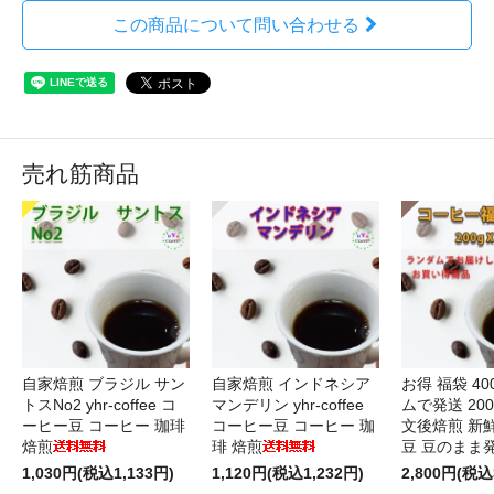
この商品について問い合わせる
売れ筋商品
自家焙煎 ブラジル サン
自家焙煎 インドネシア
お得 福袋 40
トスNo2 yhr-coffee コ
マンデリン yhr-coffee
ムで発送 200
ーヒー豆 コーヒー 珈琲
コーヒー豆 コーヒー 珈
文後焙煎 新
焙煎
琲 焙煎
豆 豆のまま
1,030円(税込1,133円)
1,120円(税込1,232円)
2,800円(税込