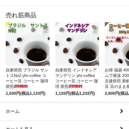
売れ筋商品
自家焙煎 ブラジル サン
自家焙煎 インドネシア
お得 福袋 40
トスNo2 yhr-coffee コ
マンデリン yhr-coffee
ムで発送 200
ーヒー豆 コーヒー 珈琲
コーヒー豆 コーヒー 珈
文後焙煎 新
焙煎
琲 焙煎
豆 豆のまま
1,030円(税込1,133円)
1,120円(税込1,232円)
2,800円(税込
ホーム