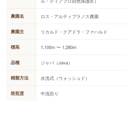
ル・ディアブロ自然保護区）
農園名
ロス・アルティプラノス農園
農園主
リカルド・クアドラ・ファハルド
標高
1,100m 〜 1,280m
品種
ジャバ（Java）
精製方法
水洗式（ウォッシュド）
焙煎度
中浅煎り