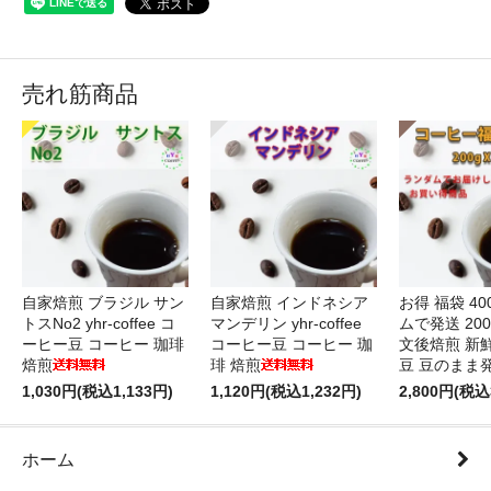
売れ筋商品
自家焙煎 ブラジル サン
自家焙煎 インドネシア
お得 福袋 40
トスNo2 yhr-coffee コ
マンデリン yhr-coffee
ムで発送 200
ーヒー豆 コーヒー 珈琲
コーヒー豆 コーヒー 珈
文後焙煎 新
焙煎
琲 焙煎
豆 豆のまま
1,030円(税込1,133円)
1,120円(税込1,232円)
2,800円(税込
ホーム