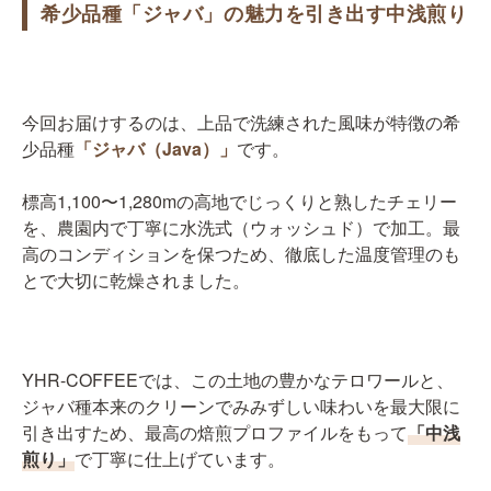
希少品種「ジャバ」の魅力を引き出す中浅煎り
今回お届けするのは、上品で洗練された風味が特徴の希
少品種
「ジャバ（Java）」
です。
標高1,100〜1,280mの高地でじっくりと熟したチェリー
を、農園内で丁寧に水洗式（ウォッシュド）で加工。最
高のコンディションを保つため、徹底した温度管理のも
とで大切に乾燥されました。
YHR-COFFEEでは、この土地の豊かなテロワールと、
ジャバ種本来のクリーンでみみずしい味わいを最大限に
引き出すため、最高の焙煎プロファイルをもって
「中浅
煎り」
で丁寧に仕上げています。